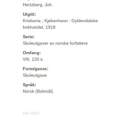
Hertzberg, Joh.
Utgitt:
Kristiania ; Kjøbenhavn : Gyldendalske
bokhandel, 1918
Serie:
Skoleutgaver av norske forfattere
Omfang:
VIII, 120 s.
Form/genre:
Skoleutgave
Språk:
Norsk (Bokmål)
Kilde:
MODS