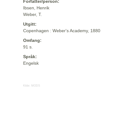
Forfatter/person:
Ibsen, Henrik
Weber, T.
Utgitt:
Copenhagen : Weber's Academy, 1880
Omfang:
91 s.
Språk:
Engelsk
Kilde:
MODS