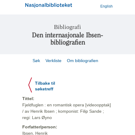
English
Bibliografi
Den internasjonale Ibsen-
bibliografien
Søk
Verkliste
Om bibliografien
Tilbake til
søketreff
Tittel:
Fjeldfuglen : en romantisk opera [videoopptak]
/ av Henrik Ibsen ; komponist: Filip Sande ;
regi: Lars Øyno
Forfatter/person:
Ibsen, Henrik