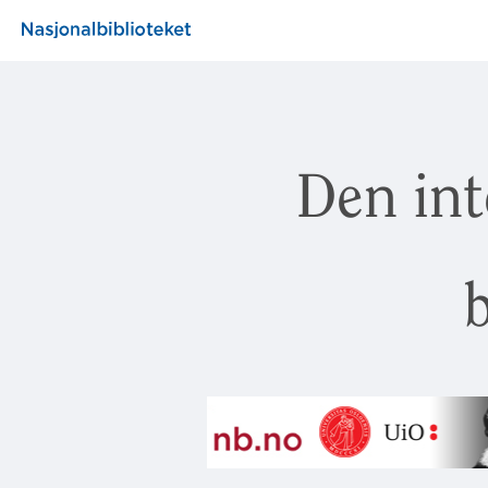
Den int
b