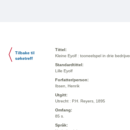
Tittel:
Tilbake til
Kleine Eyolf : tooneelspel in drie bedrijve
søketreff
Standardtittel:
Lille Eyolf
Forfatter/person:
Ibsen, Henrik
Utgitt:
Utrecht : P.H. Reyers, 1895
Omfang:
85 s.
Språk: