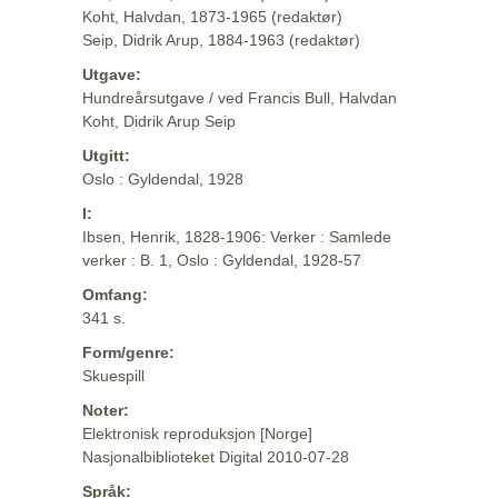
Koht, Halvdan, 1873-1965 (redaktør)
Seip, Didrik Arup, 1884-1963 (redaktør)
Utgave:
Hundreårsutgave / ved Francis Bull, Halvdan
Koht, Didrik Arup Seip
Utgitt:
Oslo : Gyldendal, 1928
I:
Ibsen, Henrik, 1828-1906: Verker : Samlede
verker : B. 1, Oslo : Gyldendal, 1928-57
Omfang:
341 s.
Form/genre:
Skuespill
Noter:
Elektronisk reproduksjon [Norge]
Nasjonalbiblioteket Digital 2010-07-28
Språk: