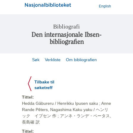
English
Bibliografi
Den internasjonale Ibsen-
bibliografien
Søk
Verkliste
Om bibliografien
Tilbake til
søketreff
Tittel:
Hedda Gâbureru / Henrikku Ipusen saku ; Anne
Rande Pêters, Nagashima Kaku yaku / ヘンリ
ック イプセン 作 ; アンネ・ランデ・ペータス,
長島確 訳
Tittel: