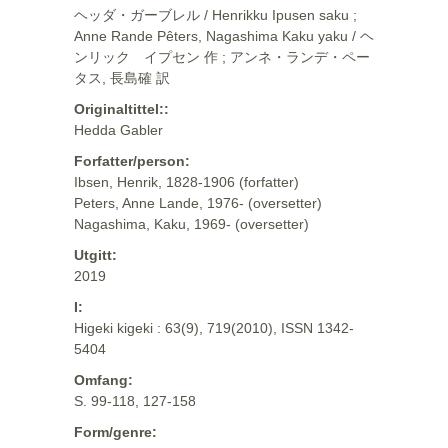
ヘッダ・ガーブレル / Henrikku Ipusen saku ;
Anne Rande Pêters, Nagashima Kaku yaku / ヘ
ンリック イプセン 作 ; アンネ・ランデ・ペー
タス, 長島確 訳
Originaltittel::
Hedda Gabler
Forfatter/person:
Ibsen, Henrik, 1828-1906 (forfatter)
Peters, Anne Lande, 1976- (oversetter)
Nagashima, Kaku, 1969- (oversetter)
Utgitt:
2019
I:
Higeki kigeki : 63(9), 719(2010), ISSN 1342-
5404
Omfang:
S. 99-118, 127-158
Form/genre: