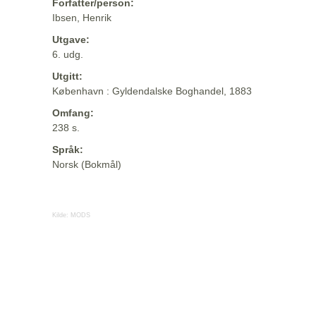
Forfatter/person:
Ibsen, Henrik
Utgave:
6. udg.
Utgitt:
København : Gyldendalske Boghandel, 1883
Omfang:
238 s.
Språk:
Norsk (Bokmål)
Kilde:
MODS