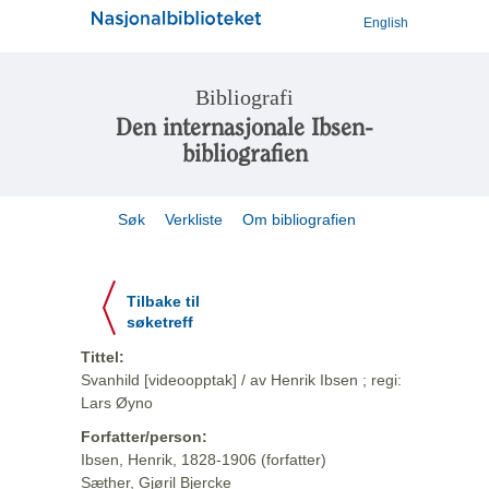
English
Bibliografi
Den internasjonale Ibsen-
bibliografien
Søk
Verkliste
Om bibliografien
Tilbake til
søketreff
Tittel:
Svanhild [videoopptak] / av Henrik Ibsen ; regi:
Lars Øyno
Forfatter/person:
Ibsen, Henrik, 1828-1906 (forfatter)
Sæther, Gjøril Bjercke