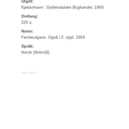
Utgitt:
Kjøbenhavn : Gyldendalske Boghandel, 1869
Omfang:
225 s.
Noter:
Førsteutgave. Også i 2. oppl. 1869
Språk:
Norsk (Bokmål)
Kilde:
MODS