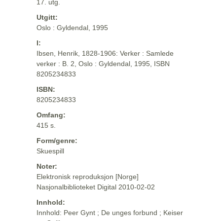
17. utg.
Utgitt:
Oslo : Gyldendal, 1995
I:
Ibsen, Henrik, 1828-1906: Verker : Samlede
verker : B. 2, Oslo : Gyldendal, 1995, ISBN
8205234833
ISBN:
8205234833
Omfang:
415 s.
Form/genre:
Skuespill
Noter:
Elektronisk reproduksjon [Norge]
Nasjonalbiblioteket Digital 2010-02-02
Innhold:
Innhold: Peer Gynt ; De unges forbund ; Keiser