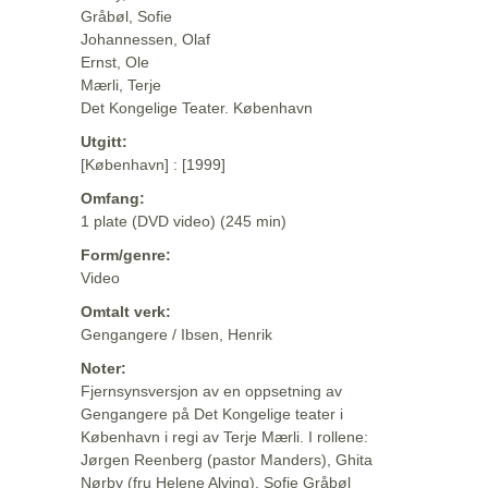
Gråbøl, Sofie
Johannessen, Olaf
Ernst, Ole
Mærli, Terje
Det Kongelige Teater. København
Utgitt:
[København] : [1999]
Omfang:
1 plate (DVD video) (245 min)
Form/genre:
Video
Omtalt verk:
Gengangere / Ibsen, Henrik
Noter:
Fjernsynsversjon av en oppsetning av
Gengangere på Det Kongelige teater i
København i regi av Terje Mærli. I rollene:
Jørgen Reenberg (pastor Manders), Ghita
Nørby (fru Helene Alving), Sofie Gråbøl