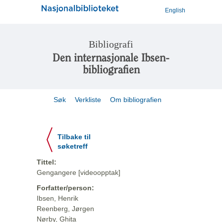
English
Bibliografi
Den internasjonale Ibsen-
bibliografien
Søk
Verkliste
Om bibliografien
Tilbake til
søketreff
Tittel:
Gengangere [videoopptak]
Forfatter/person:
Ibsen, Henrik
Reenberg, Jørgen
Nørby, Ghita