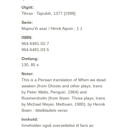
Utgitt:
Tihran : Tajrubih, 1377 [1998]
Serie:
Majmu'ih asar / Hinrik Aipsin ; 1 1
ISBN:
964-6481-02-7
964-6481-03-5
Omfang:
130, 85 s.
Noter:
This is a Persian translation of When we dead
awaken (from Ghosts and other plays, trans.
by Peter Watts, Penguin, 1964) and
Rosmersholm (from Ibsen: Three plays, trans.
by Michael Meyer, Methuen, 1980), by Henrik
Ibsen - tittelbladets verso
Innhold:
Inneholder også oversettelse til farsi av