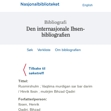
English
Bibliografi
Den internasjonale Ibsen-
bibliografien
Søk
Verkliste
Om bibliografien
Tilbake til
søketreff
Tittel:
Rusmirshulm ; Vaqtima murdigan sar bar darim
/ Hinrik Ibsin ; mutirjim Bihzad Qadiri
Forfatter/person:
Ibsen, Henrik
Qadiri, Bihzad