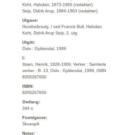
Koht, Halvdan, 1873-1965 (redaktør)
Seip, Didrik Arup, 1884-1963 (redaktør)
Utgave:
Hundreårsutg. / ved Francis Bull, Halvdan
Koht, Didrik Arup Seip, 2. utg.
Utgitt:
Oslo : Gyldendal, 1999
I:
Ibsen, Henrik, 1828-1906: Verker : Samlede
verker : B. 13, Oslo : Gyldendal, 1999, ISBN
8205267650
ISBN:
8205267650
Omfang:
344 s.
Form/genre:
Skuespill
Noter: