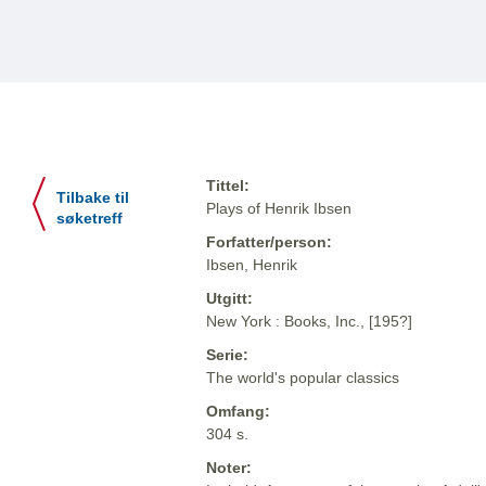
Tittel:
Tilbake til
Plays of Henrik Ibsen
søketreff
Forfatter/person:
Ibsen, Henrik
Utgitt:
New York : Books, Inc., [195?]
Serie:
The world's popular classics
Omfang:
304 s.
Noter: