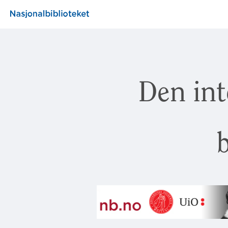
Den int
b