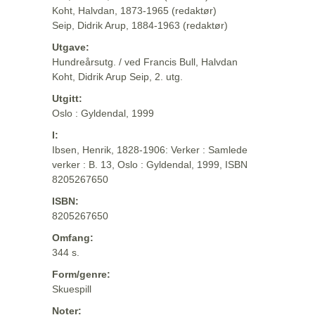
Koht, Halvdan, 1873-1965 (redaktør)
Seip, Didrik Arup, 1884-1963 (redaktør)
Utgave:
Hundreårsutg. / ved Francis Bull, Halvdan
Koht, Didrik Arup Seip, 2. utg.
Utgitt:
Oslo : Gyldendal, 1999
I:
Ibsen, Henrik, 1828-1906: Verker : Samlede
verker : B. 13, Oslo : Gyldendal, 1999, ISBN
8205267650
ISBN:
8205267650
Omfang:
344 s.
Form/genre:
Skuespill
Noter: