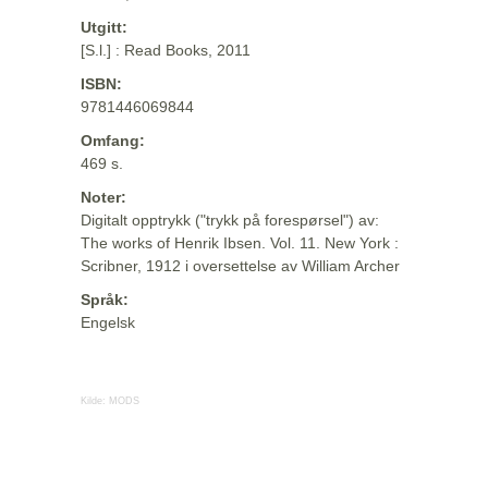
Utgitt:
[S.l.] : Read Books, 2011
ISBN:
9781446069844
Omfang:
469 s.
Noter:
Digitalt opptrykk ("trykk på forespørsel") av:
The works of Henrik Ibsen. Vol. 11. New York :
Scribner, 1912 i oversettelse av William Archer
Språk:
Engelsk
Kilde:
MODS