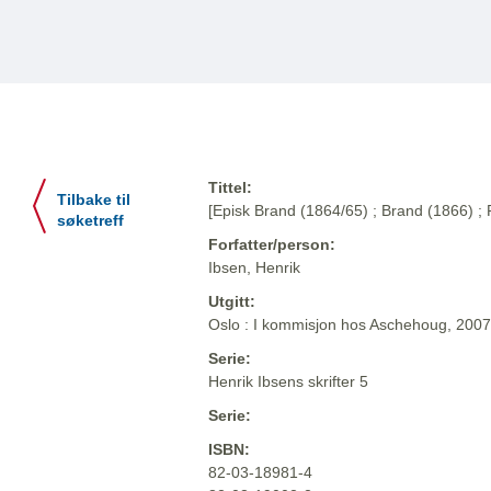
Tittel:
Tilbake til
[Episk Brand (1864/65) ; Brand (1866) ;
søketreff
Forfatter/person:
Ibsen, Henrik
Utgitt:
Oslo : I kommisjon hos Aschehoug, 2007
Serie:
Henrik Ibsens skrifter 5
Serie:
ISBN:
82-03-18981-4