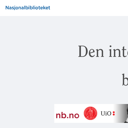
Den int
b