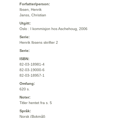
Forfatter/person:
Ibsen, Henrik
Janss, Christian
Utgitt:
Oslo : I kommisjon hos Aschehoug, 2006
Serie:
Henrik Ibsens skrifter 2
Serie:
ISBN:
82-03-18981-4
82-03-19000-6
82-03-18957-1
Omfang:
620 s.
Noter:
Titler hentet fra s. 5
Språk:
Norsk (Bokmål)