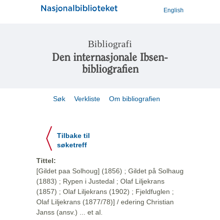
English
Bibliografi
Den internasjonale Ibsen-
bibliografien
Søk
Verkliste
Om bibliografien
Tilbake til
søketreff
Tittel:
[Gildet paa Solhoug] (1856) ; Gildet på Solhaug
(1883) ; Rypen i Justedal ; Olaf Liljekrans
(1857) ; Olaf Liljekrans (1902) ; Fjeldfuglen ;
Olaf Liljekrans (1877/78)] / edering Christian
Janss (ansv.) ... et al.