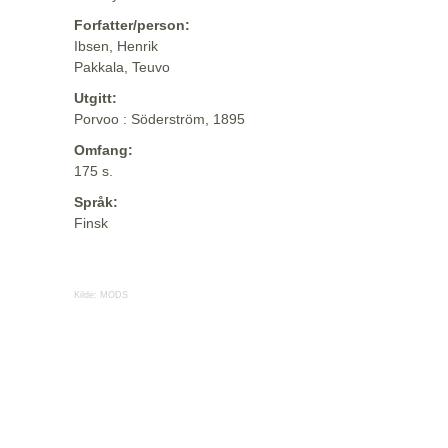
Forfatter/person:
Ibsen, Henrik
Pakkala, Teuvo
Utgitt:
Porvoo : Söderström, 1895
Omfang:
175 s.
Språk:
Finsk
Kilde:
MODS