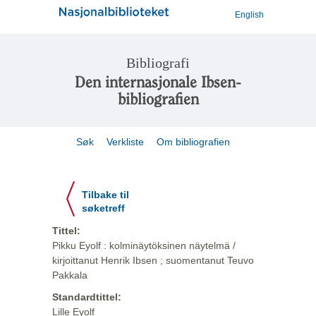
English
Bibliografi
Den internasjonale Ibsen-
bibliografien
Søk
Verkliste
Om bibliografien
Tilbake til
søketreff
Tittel:
Pikku Eyolf : kolminäytöksinen näytelmä /
kirjoittanut Henrik Ibsen ; suomentanut Teuvo
Pakkala
Standardtittel:
Lille Eyolf