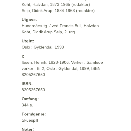
Koht, Halvdan, 1873-1965 (redaktør)
Seip, Didrik Arup, 1884-1963 (redaktør)
Utgave:
Hundreårsutg. / ved Francis Bull, Halvdan
Koht, Didrik Arup Seip, 2. utg.
Utgitt:
Oslo : Gyldendal, 1999
I:
Ibsen, Henrik, 1828-1906: Verker : Samlede
verker : B. 2, Oslo : Gyldendal, 1999, ISBN
8205267650
ISBN:
8205267650
Omfang:
344 s.
Form/genre:
Skuespill
Noter: