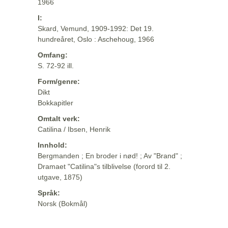
1966
I:
Skard, Vemund, 1909-1992: Det 19.
hundreåret, Oslo : Aschehoug, 1966
Omfang:
S. 72-92 ill.
Form/genre:
Dikt
Bokkapitler
Omtalt verk:
Catilina / Ibsen, Henrik
Innhold:
Bergmanden ; En broder i nød! ; Av "Brand" ;
Dramaet "Catilina"s tilblivelse (forord til 2.
utgave, 1875)
Språk:
Norsk (Bokmål)