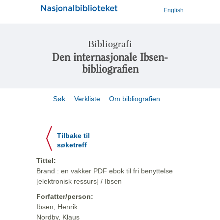
English
Bibliografi
Den internasjonale Ibsen-
bibliografien
Søk
Verkliste
Om bibliografien
Tilbake til
søketreff
Tittel:
Brand : en vakker PDF ebok til fri benyttelse
[elektronisk ressurs] / Ibsen
Forfatter/person:
Ibsen, Henrik
Nordby, Klaus