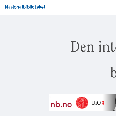
Den int
b