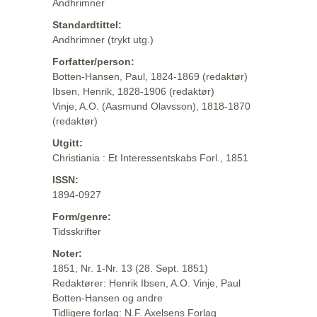
Andhrimner
Standardtittel:
Andhrimner (trykt utg.)
Forfatter/person:
Botten-Hansen, Paul, 1824-1869 (redaktør)
Ibsen, Henrik, 1828-1906 (redaktør)
Vinje, A.O. (Aasmund Olavsson), 1818-1870
(redaktør)
Utgitt:
Christiania : Et Interessentskabs Forl., 1851
ISSN:
1894-0927
Form/genre:
Tidsskrifter
Noter:
1851, Nr. 1-Nr. 13 (28. Sept. 1851)
Redaktører: Henrik Ibsen, A.O. Vinje, Paul
Botten-Hansen og andre
Tidligere forlag: N.F. Axelsens Forlag