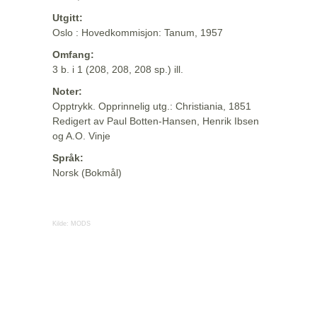
Utgitt:
Oslo : Hovedkommisjon: Tanum, 1957
Omfang:
3 b. i 1 (208, 208, 208 sp.) ill.
Noter:
Opptrykk. Opprinnelig utg.: Christiania, 1851
Redigert av Paul Botten-Hansen, Henrik Ibsen
og A.O. Vinje
Språk:
Norsk (Bokmål)
Kilde:
MODS