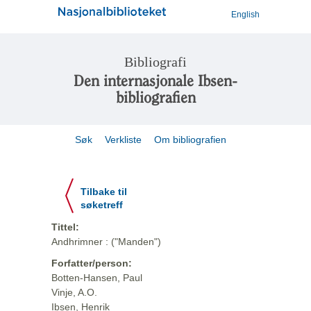
English
Bibliografi
Den internasjonale Ibsen-
bibliografien
Søk
Verkliste
Om bibliografien
Tilbake til
søketreff
Tittel:
Andhrimner : ("Manden")
Forfatter/person:
Botten-Hansen, Paul
Vinje, A.O.
Ibsen, Henrik