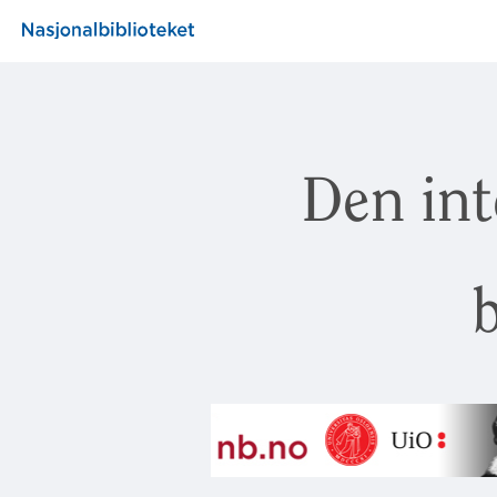
Den int
b