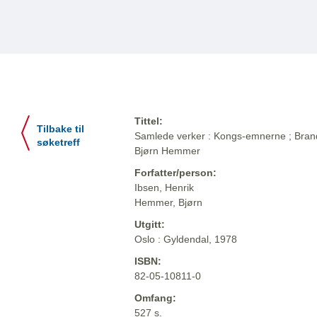
Tittel:
Tilbake til
Samlede verker : Kongs-emnerne ; Brand ;
søketreff
Bjørn Hemmer
Forfatter/person:
Ibsen, Henrik
Hemmer, Bjørn
Utgitt:
Oslo : Gyldendal, 1978
ISBN:
82-05-10811-0
Omfang:
527 s.