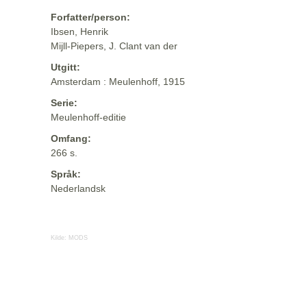
Forfatter/person:
Ibsen, Henrik
Mijll-Piepers, J. Clant van der
Utgitt:
Amsterdam : Meulenhoff, 1915
Serie:
Meulenhoff-editie
Omfang:
266 s.
Språk:
Nederlandsk
Kilde:
MODS