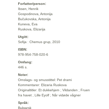
Forfatter/person:
Ibsen, Henrik
Gospodinova, Antonija
Bučukovska, Antonija
Kuneva, Eva
Ruskova, Elizarija
Utgitt:
Sofija : Chemus grup, 2010
ISBN:
978-954-758-020-6
Omfang:
446 s.
Noter:
Omslags- og smusstittel: Pet drami
Kommentarer: Elizaria Ruskova
Originaltitler: Et dukkehjem ; Vildanden ; Fruen
fra havet ; Lille Eyolf ; Når vidøde vågner
Språk:
Bulgarsk