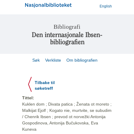
English
Bibliografi
Den internasjonale Ibsen-
bibliografien
Søk
Verkliste
Om bibliografien
Tilbake til
søketreff
Tittel:
Kuklen dom ; Divata patica ; Ženata ot moreto ;
Malkijat Ejolf ; Kogato nie, murtvite, se subudim
/ Chenrik Ibsen ; prevod ot norvežki Antonija
Gospodinova, Antonija Bučukovska, Eva
Kuneva