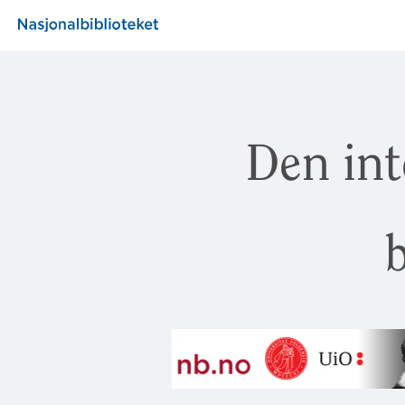
Den int
b