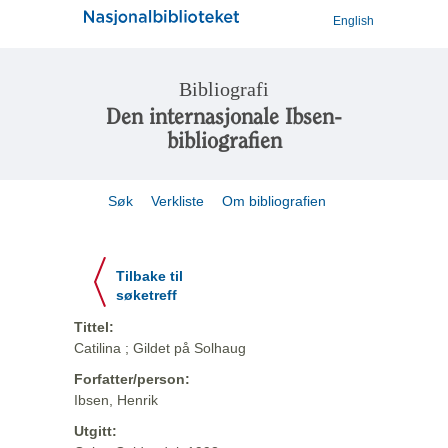
English
Bibliografi
Den internasjonale Ibsen-
bibliografien
Søk
Verkliste
Om bibliografien
Tilbake til
søketreff
Tittel:
Catilina ; Gildet på Solhaug
Forfatter/person:
Ibsen, Henrik
Utgitt: