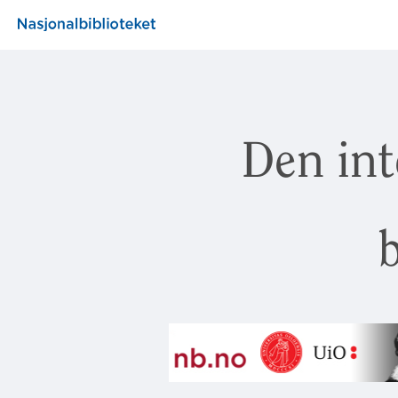
Den int
b