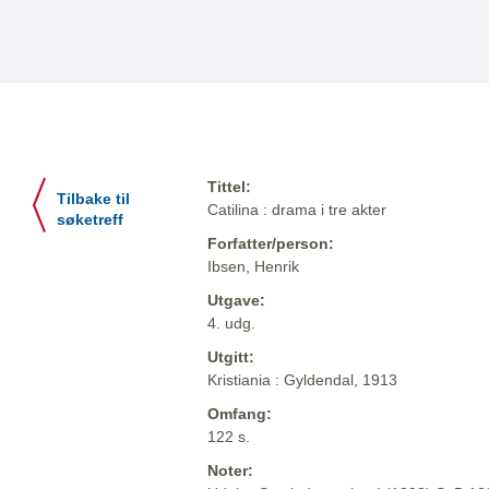
Tittel:
Tilbake til
Catilina : drama i tre akter
søketreff
Forfatter/person:
Ibsen, Henrik
Utgave:
4. udg.
Utgitt:
Kristiania : Gyldendal, 1913
Omfang:
122 s.
Noter: