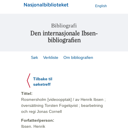
English
Bibliografi
Den internasjonale Ibsen-
bibliografien
Søk
Verkliste
Om bibliografien
Tilbake til
søketreff
Tittel:
Rosmersholm [videoopptak] / av Henrik Ibsen ;
översättning Torsten Fogelqvist ; bearbetning
och regi Jonas Cornell
Forfatter/person:
Ibsen, Henrik