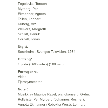
Fogelqvist, Torsten
Myrberg, Per
Ekmanner, Agneta
Tollén, Lennart
Düberg, Axel
Weivers, Margreth
Schildt, Henrik
Cornell, Jonas
Utgitt:
Stockholm : Sveriges Television, 1984
Omfang:
1 plate (DVD-video) (108 min)
Form/genre:
Video
Fjernsynsteater
Noter:
Musikk av Maurice Ravel, pianokonsert i G-dur.
Rolleliste: Per Myrberg (Johannes Rosmer),
Agneta Ekmanner (Rebekka West), Lennart