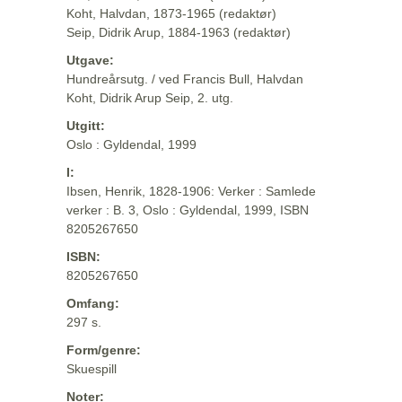
Koht, Halvdan, 1873-1965 (redaktør)
Seip, Didrik Arup, 1884-1963 (redaktør)
Utgave:
Hundreårsutg. / ved Francis Bull, Halvdan
Koht, Didrik Arup Seip, 2. utg.
Utgitt:
Oslo : Gyldendal, 1999
I:
Ibsen, Henrik, 1828-1906: Verker : Samlede
verker : B. 3, Oslo : Gyldendal, 1999, ISBN
8205267650
ISBN:
8205267650
Omfang:
297 s.
Form/genre:
Skuespill
Noter: