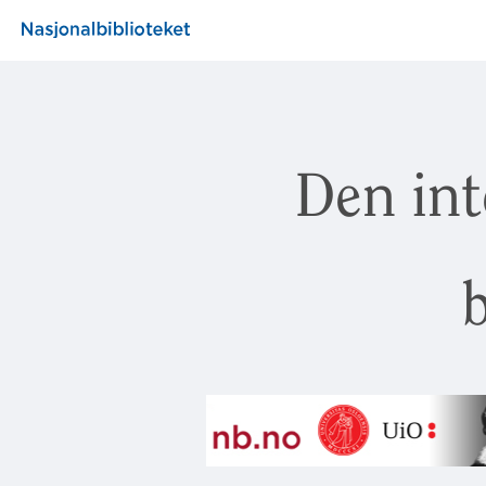
Den int
b