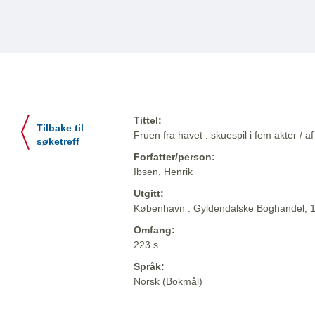
Tittel:
Tilbake til
Fruen fra havet : skuespil i fem akter / a
søketreff
Forfatter/person:
Ibsen, Henrik
Utgitt:
København : Gyldendalske Boghandel, 
Omfang:
223 s.
Språk:
Norsk (Bokmål)