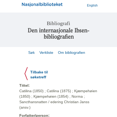
English
Bibliografi
Den internasjonale Ibsen-
bibliografien
Søk
Verkliste
Om bibliografien
Tilbake til
søketreff
Tittel:
Catilina (1850) ; Catilina (1875) ; Kjæmpehøien
(1850) ; Kjæmpehøien (1854) ; Norma ;
Sancthansnatten / edering Christian Janss
(ansv.)
Forfatter/person: