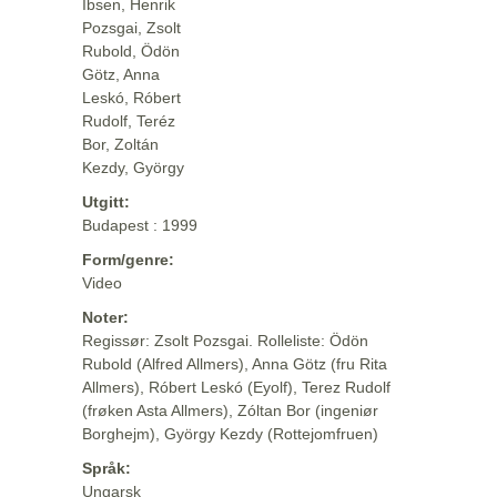
Ibsen, Henrik
Pozsgai, Zsolt
Rubold, Ödön
Götz, Anna
Leskó, Róbert
Rudolf, Teréz
Bor, Zoltán
Kezdy, György
Utgitt:
Budapest : 1999
Form/genre:
Video
Noter:
Regissør: Zsolt Pozsgai. Rolleliste: Ödön
Rubold (Alfred Allmers), Anna Götz (fru Rita
Allmers), Róbert Leskó (Eyolf), Terez Rudolf
(frøken Asta Allmers), Zóltan Bor (ingeniør
Borghejm), György Kezdy (Rottejomfruen)
Språk:
Ungarsk