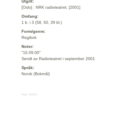
Utgitt:
[Oslo] : NRK radioteatret, [2001]
Omfang:
1 b. i 3 (58, 50, 39 bl.)
Form/genre:
Regibok
Noter:
"15.09.00"
Sendt av Radioteatret i september 2001
Språk:
Norsk (Bokmål)
Kilde:
MODS