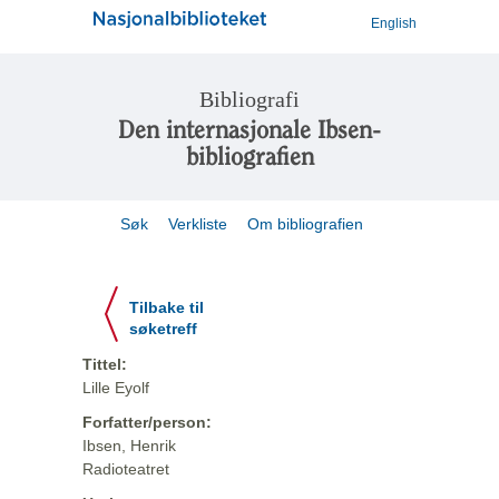
English
Bibliografi
Den internasjonale Ibsen-
bibliografien
Søk
Verkliste
Om bibliografien
Tilbake til
søketreff
Tittel:
Lille Eyolf
Forfatter/person:
Ibsen, Henrik
Radioteatret