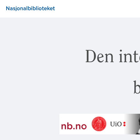
Den int
b