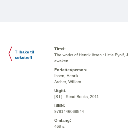
Tittel:
Tilbake til
The works of Henrik Ibsen : Little Eyol
søketreff
awaken
Forfatter/person:
Ibsen, Henrik
Archer, William
Utgitt:
[S.l.] : Read Books, 2011
ISBN:
9781446069844
Omfang:
469 s.