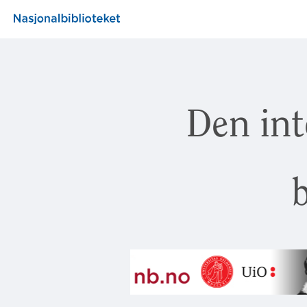
Den int
b