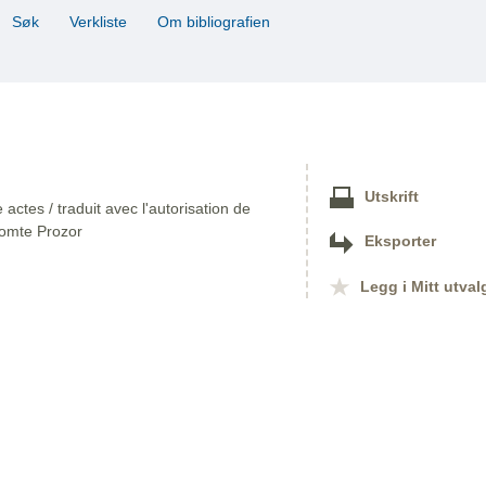
Søk
Verkliste
Om bibliografien
Utskrift
ctes / traduit avec l'autorisation de
comte Prozor
Eksporter
Legg i Mitt utval