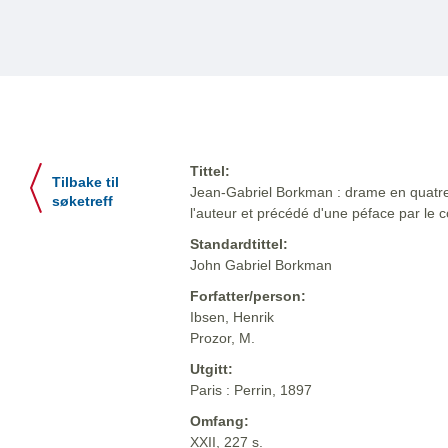
Tittel:
Tilbake til
Jean-Gabriel Borkman : drame en quatre a
søketreff
l'auteur et précédé d'une péface par le 
Standardtittel:
John Gabriel Borkman
Forfatter/person:
Ibsen, Henrik
Prozor, M.
Utgitt:
Paris : Perrin, 1897
Omfang:
XXII, 227 s.