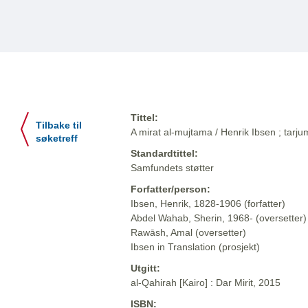
Tittel:
Tilbake til
A mirat al-mujtama / Henrik Ibsen ; tar
søketreff
Standardtittel:
Samfundets støtter
Forfatter/person:
Ibsen, Henrik, 1828-1906 (forfatter)
Abdel Wahab, Sherin, 1968- (oversetter)
Rawāsh, Amal (oversetter)
Ibsen in Translation (prosjekt)
Utgitt:
al-Qahirah [Kairo] : Dar Mirit, 2015
ISBN: