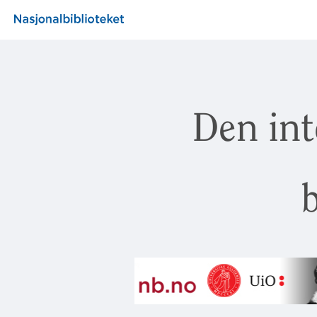
Den int
b