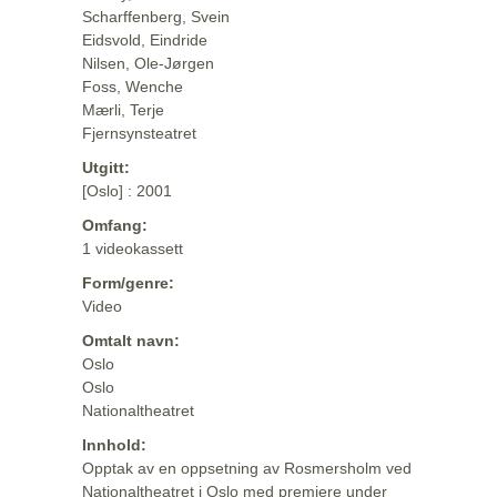
Scharffenberg, Svein
Eidsvold, Eindride
Nilsen, Ole-Jørgen
Foss, Wenche
Mærli, Terje
Fjernsynsteatret
Utgitt:
[Oslo] : 2001
Omfang:
1 videokassett
Form/genre:
Video
Omtalt navn:
Oslo
Oslo
Nationaltheatret
Innhold:
Opptak av en oppsetning av Rosmersholm ved
Nationaltheatret i Oslo med premiere under