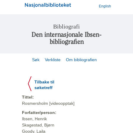
English
Bibliografi
Den internasjonale Ibsen-
bibliografien
Søk
Verkliste
Om bibliografien
Tilbake til
søketreff
Tittel:
Rosmersholm [videoopptak]
Forfatter/person:
Ibsen, Henrik
Skagestad, Bjørn
Goody, Laila