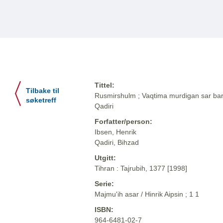
Tittel:
Tilbake til
Rusmirshulm ; Vaqtima murdigan sar bar d
søketreff
Qadiri
Forfatter/person:
Ibsen, Henrik
Qadiri, Bihzad
Utgitt:
Tihran : Tajrubih, 1377 [1998]
Serie:
Majmu'ih asar / Hinrik Aipsin ; 1 1
ISBN:
964-6481-02-7