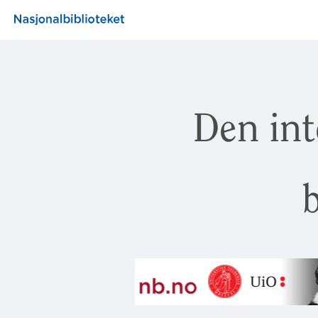
Den int
b