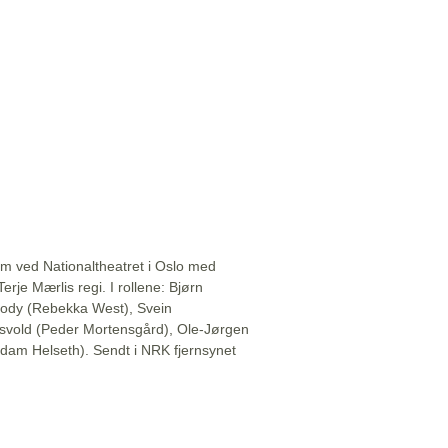
 ved Nationaltheatret i Oslo med
erje Mærlis regi. I rollene: Bjørn
ody (Rebekka West), Svein
idsvold (Peder Mortensgård), Ole-Jørgen
dam Helseth). Sendt i NRK fjernsynet