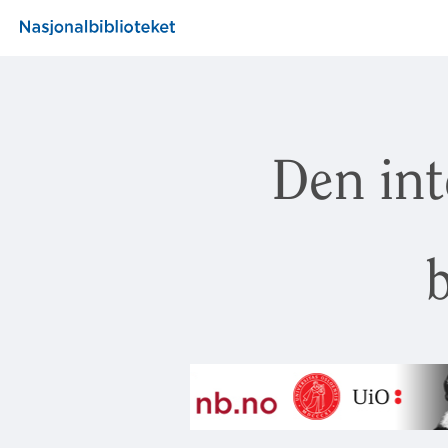
Den int
b