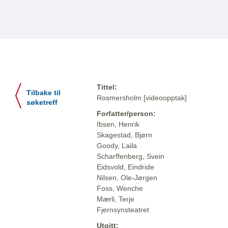
Tittel:
Tilbake til
Rosmersholm [videoopptak]
søketreff
Forfatter/person:
Ibsen, Henrik
Skagestad, Bjørn
Goody, Laila
Scharffenberg, Svein
Eidsvold, Eindride
Nilsen, Ole-Jørgen
Foss, Wenche
Mærli, Terje
Fjernsynsteatret
Utgitt: