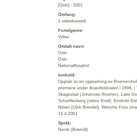
[Oslo] : 2001
Omfang:
1 videokassett
Form/genre:
Video
Omtalt navn:
Oslo
Oslo
Nationaltheatret
Innhold:
Opptak av en oppsetning av Rosmersholm
premiere under Ibsenfestivalen i 1998, i T
Skagestad (Johannes Rosmer), Laila Go
Scharffenberg (rektor Kroll), Eindride E
Nilsen (Ulrik Brendel), Wenche Foss (ma
15.4.2001
Språk:
Norsk (Bokmål)