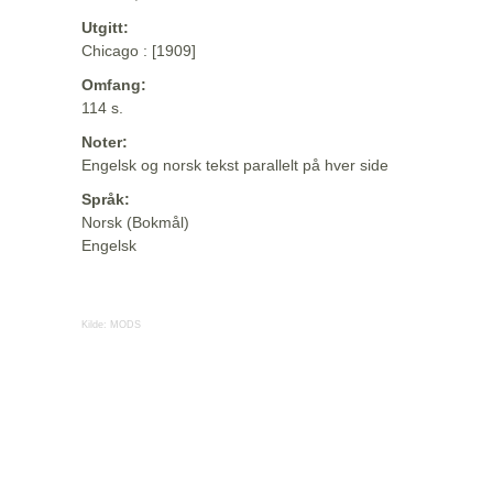
Utgitt:
Chicago : [1909]
Omfang:
114 s.
Noter:
Engelsk og norsk tekst parallelt på hver side
Språk:
Norsk (Bokmål)
Engelsk
Kilde:
MODS