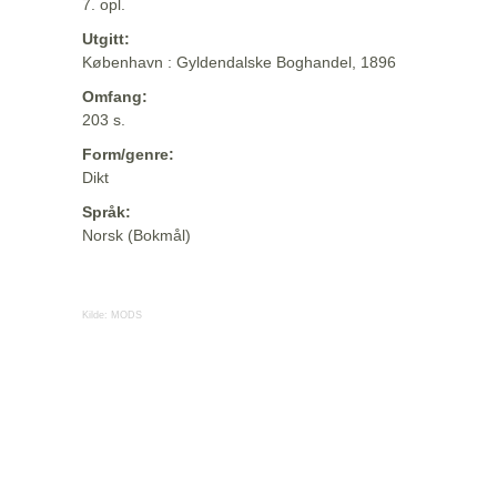
7. opl.
Utgitt:
København : Gyldendalske Boghandel, 1896
Omfang:
203 s.
Form/genre:
Dikt
Språk:
Norsk (Bokmål)
Kilde:
MODS