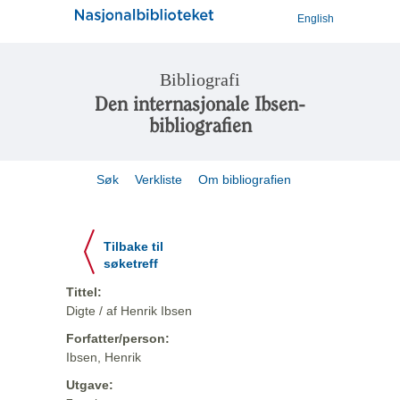
English
Bibliografi
Den internasjonale Ibsen-
bibliografien
Søk
Verkliste
Om bibliografien
Tilbake til
søketreff
Tittel:
Digte / af Henrik Ibsen
Forfatter/person:
Ibsen, Henrik
Utgave: