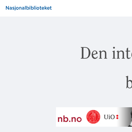
Den int
b