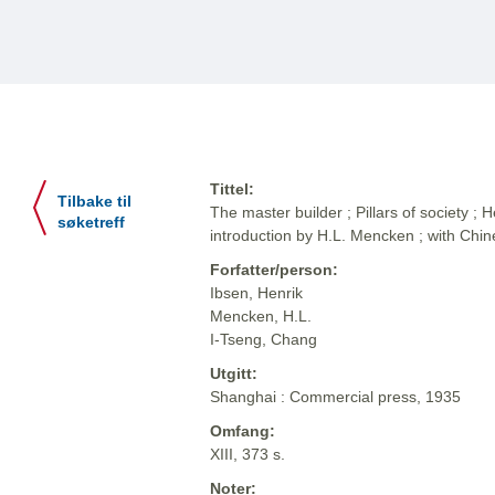
Tittel:
Tilbake til
The master builder ; Pillars of society ; 
søketreff
introduction by H.L. Mencken ; with Chi
Forfatter/person:
Ibsen, Henrik
Mencken, H.L.
I-Tseng, Chang
Utgitt:
Shanghai : Commercial press, 1935
Omfang:
XIII, 373 s.
Noter: