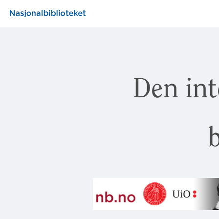
Den int
b