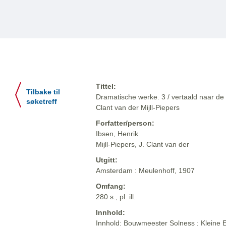
Tittel:
Tilbake til
Dramatische werke. 3 / vertaald naar de 
søketreff
Clant van der Mijll-Piepers
Forfatter/person:
Ibsen, Henrik
Mijll-Piepers, J. Clant van der
Utgitt:
Amsterdam : Meulenhoff, 1907
Omfang:
280 s., pl. ill.
Innhold:
Innhold: Bouwmeester Solness ; Kleine Ey