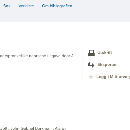
Søk
Verkliste
Om bibliografien
Utskrift
oorspronkelijke noorsche uitgave door J.
Eksporter
Legg i Mitt utval
olf ; John Gabriel Borkman ; Als wij