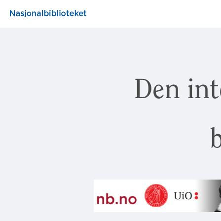
Den int
b