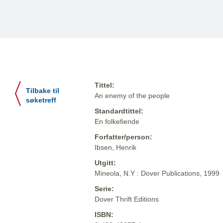
Tittel:
Tilbake til
An enemy of the people
søketreff
Standardtittel:
En folkefiende
Forfatter/person:
Ibsen, Henrik
Utgitt:
Mineola, N.Y : Dover Publications, 1999
Serie:
Dover Thrift Editions
ISBN: