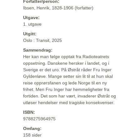
Forfatter/person:
Ibsen, Henrik, 1828-1906 (forfatter)
Utgave:
1. utgave
Utgitt:
Oslo : Transit, 2025
Sammendrag:
Her kan man følge opptak fra Radioteatrets
oppsetning. Danskene hersker i landet, og i
Sverige er det uro. På Østråt råder Fru Inger
Gyldenløve. Mange setter sin lit til at hun skal
reise opprørsfanen og lede Norge til en ny
frihet. Men Fru Inger har hemmeligheter fra
fortiden. Det som har vært, invaderer Østråt og
utløser hendelser med tragiske konsekvenser.
ISBN:
9788275964975
Omfang:
158 sider