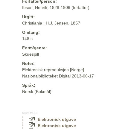
Forfatter/person:
Ibsen, Henrik, 1828-1906 (forfatter)
Utgitt:
Christiania : H.J. Jensen, 1857
Omfang:
148 s.
Form/genre:
Skuespill
Noter:
Elektronisk reproduksjon [Norge]
Nasjonalbiblioteket Digital 2013-06-17
Språk:
Norsk (Bokmål)
Kilde:
MODS
Elektronisk utgave
Elektronisk utgave